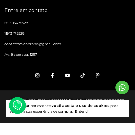
Entre em contato
5511913475528
11913475528
contatosevenbrand@gmail.com
Av. Itaberaba, 1257
Copyright Seven Brand - 43447280000193 - 2026. Todos os direitos reservados.
Ao navegar por este site
você aceita o uso de cookies
para
agilizar a sua experiência de compra.
Entendi