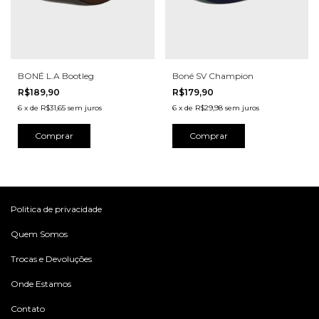
BONÉ L.A Bootleg
Boné SV Champion
R$189,90
R$179,90
6
x
de
R$31,65
sem juros
6
x
de
R$29,98
sem juros
Comprar
Comprar
Politica de privacidade
Quem Somos
Trocas e Devoluções
Onde Estamos
Contato