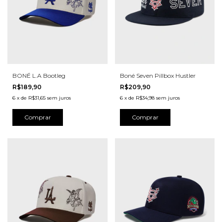
BONÉ L.A Bootleg
Boné Seven Pillbox Hustler
R$189,90
R$209,90
6
x
de
R$31,65
sem juros
6
x
de
R$34,98
sem juros
Comprar
Comprar