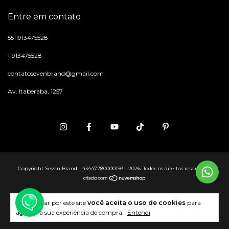
Entre em contato
5511913475528
11913475528
contatosevenbrand@gmail.com
Av. Itaberaba, 1257
Copyright Seven Brand - 43447280000193 - 2026. Todos os direitos reservados.
Ao navegar por este site
você aceita o uso de cookies
para
agilizar a sua experiência de compra.
Entendi