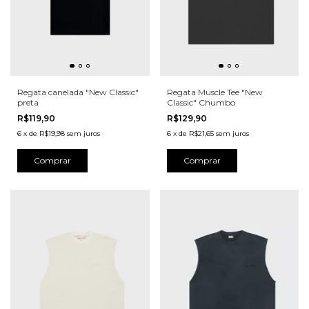
Regata canelada "New Classic"
Regata Muscle Tee "New
preta
Classic" Chumbo
R$119,90
R$129,90
6
x
de
R$19,98
sem juros
6
x
de
R$21,65
sem juros
Comprar
Comprar