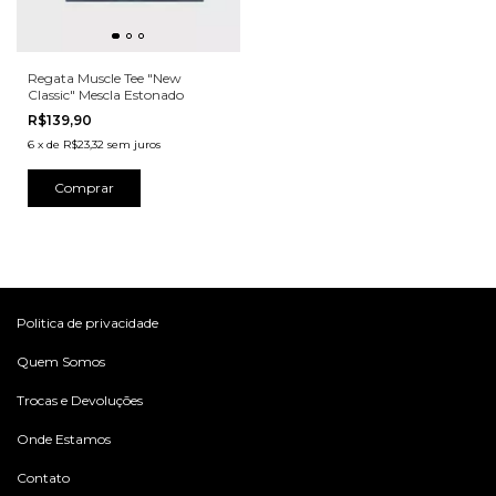
Regata Muscle Tee "New
Classic" Mescla Estonado
R$139,90
6
x
de
R$23,32
sem juros
Comprar
Politica de privacidade
Quem Somos
Trocas e Devoluções
Onde Estamos
Contato