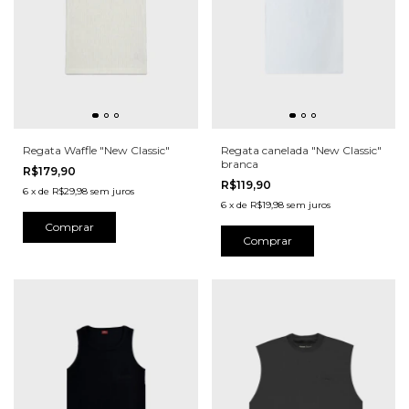
Regata Waffle "New Classic"
Regata canelada "New Classic"
branca
R$179,90
R$119,90
6
x
de
R$29,98
sem juros
6
x
de
R$19,98
sem juros
Comprar
Comprar