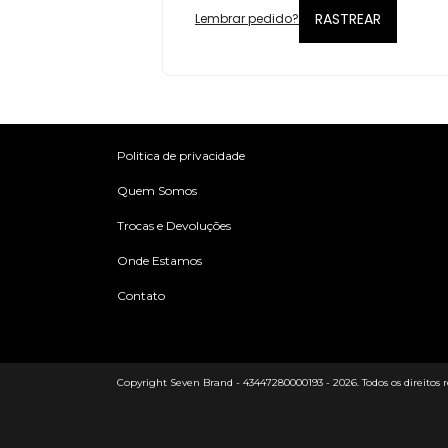
RASTREAR
Lembrar pedido?
Politica de privacidade
Quem Somos
Trocas e Devoluções
Onde Estamos
Contato
Copyright Seven Brand - 43447280000193 - 2026. Todos os direitos r