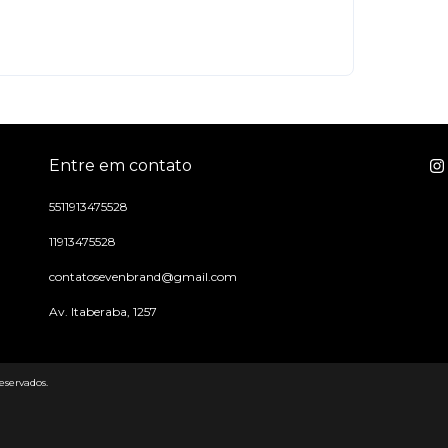
Entre em contato
5511913475528
11913475528
contatosevenbrand@gmail.com
Av. Itaberaba, 1257
eservados.