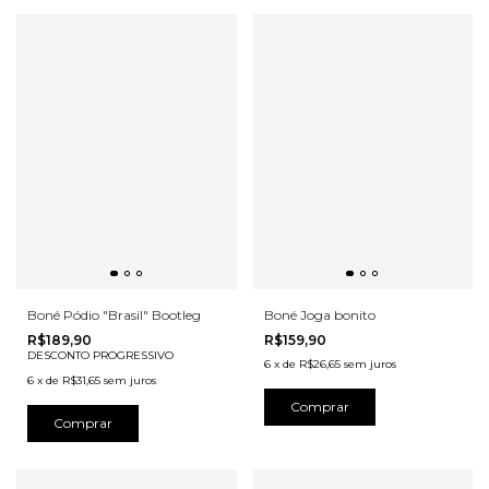
Boné Pódio "Brasil" Bootleg
Boné Joga bonito
R$189,90
R$159,90
DESCONTO PROGRESSIVO
6
x
de
R$26,65
sem juros
6
x
de
R$31,65
sem juros
Comprar
Comprar