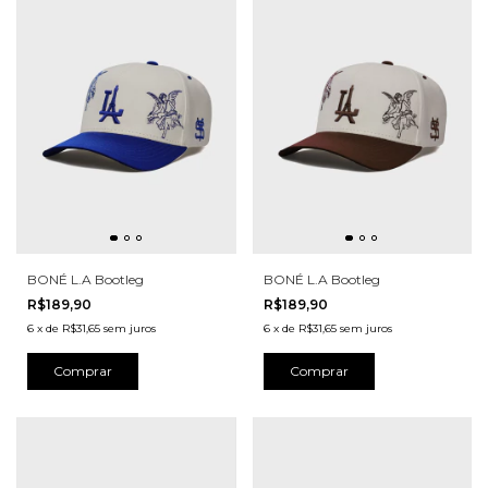
BONÉ L.A Bootleg
BONÉ L.A Bootleg
R$189,90
R$189,90
6
x
de
R$31,65
sem juros
6
x
de
R$31,65
sem juros
Comprar
Comprar