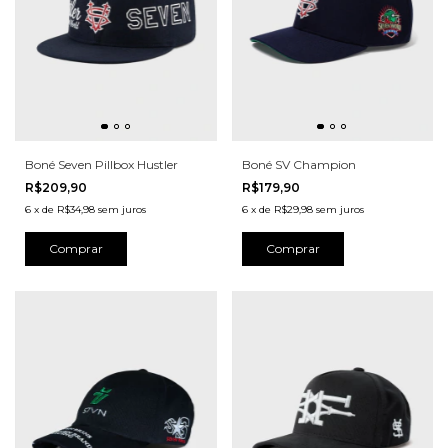
Boné Seven Pillbox Hustler
Boné SV Champion
R$209,90
R$179,90
6
x
de
R$34,98
sem juros
6
x
de
R$29,98
sem juros
Comprar
Comprar