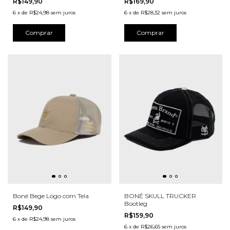
R$149,90
R$169,90
6
x
de
R$24,98
sem juros
6
x
de
R$28,32
sem juros
Comprar
Comprar
Boné Bege Logo com Tela
BONÉ SKULL TRUCKER
Bootleg
R$149,90
R$159,90
6
x
de
R$24,98
sem juros
6
x
de
R$26,65
sem juros