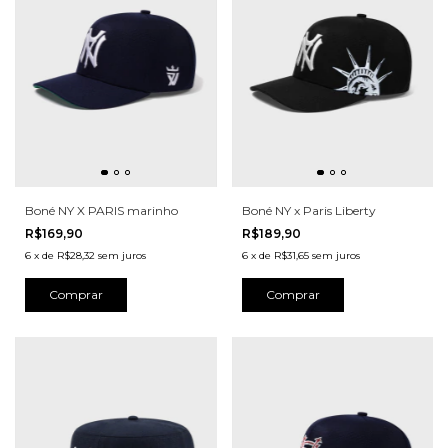
Boné NY X PARIS marinho
Boné NY x Paris Liberty
R$169,90
R$189,90
6
x
de
R$28,32
sem juros
6
x
de
R$31,65
sem juros
Comprar
Comprar