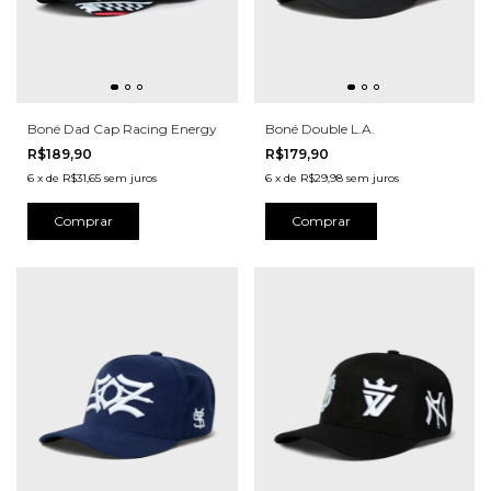
Boné Dad Cap Racing Energy
Boné Double L.A.
R$189,90
R$179,90
6
x
de
R$31,65
sem juros
6
x
de
R$29,98
sem juros
Comprar
Comprar