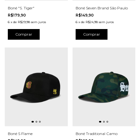
Boné "S. Tiger"
Boné Seven Brand São Paulo
R$179,90
R$149,90
6
x
de
R$29,98
sem juros
6
x
de
R$24,98
sem juros
Comprar
Comprar
Boné S Flame
Boné Traditional Camo