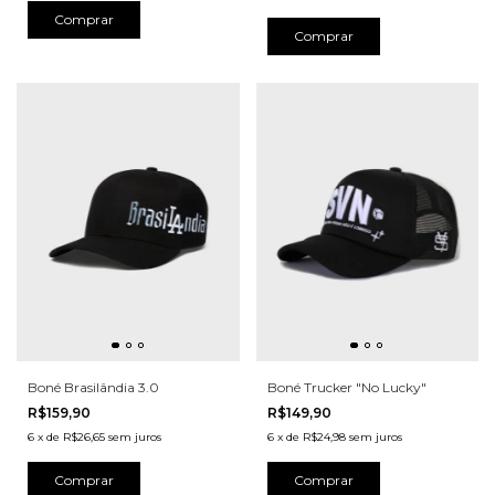
Comprar
Comprar
Boné Brasilândia 3.0
Boné Trucker "No Lucky"
R$159,90
R$149,90
6
x
de
R$26,65
sem juros
6
x
de
R$24,98
sem juros
Comprar
Comprar