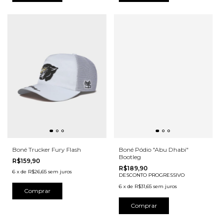
Boné Trucker Fury Flash
Boné Pódio "Abu Dhabi"
Bootleg
R$159,90
R$189,90
6
x
de
R$26,65
sem juros
DESCONTO PROGRESSIVO
6
x
de
R$31,65
sem juros
Comprar
Comprar