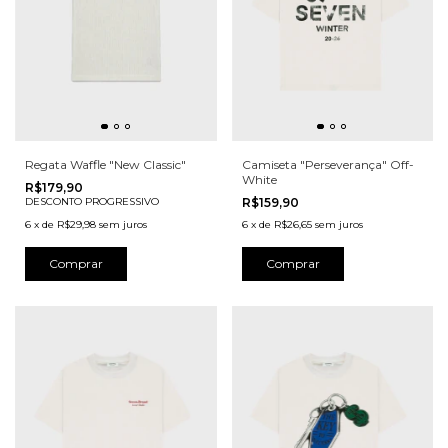
Regata Waffle "New Classic"
Camiseta "Perseverança" Off-
White
R$179,90
DESCONTO PROGRESSIVO
R$159,90
6
x
de
R$29,98
sem juros
6
x
de
R$26,65
sem juros
Comprar
Comprar