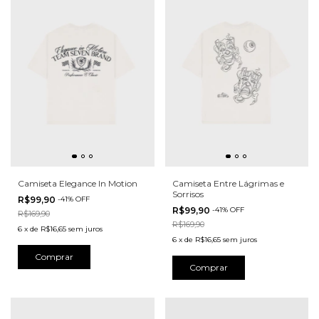
Camiseta Elegance In Motion
Camiseta Entre Lágrimas e
Sorrisos
R$99,90
-
41
%
OFF
R$99,90
-
41
%
OFF
R$169,90
R$169,90
6
x
de
R$16,65
sem juros
6
x
de
R$16,65
sem juros
Comprar
Comprar