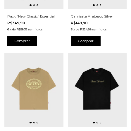
Pack "New Classic" Essential
Camiseta Arabesco Silver
R$349,90
R$149,90
6
x
de
R$58,32
sem juros
6
x
de
R$24,98
sem juros
Comprar
Comprar