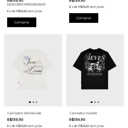
R$159,90
R$159,90
DESCONTO PROGRESSIVO
6
x
de
R$26,65
sem juros
6
x
de
R$26,65
sem juros
Comprar
Comprar
Camiseta Worldwide
Camiseta Hustler
R$159,90
R$159,90
6
x
de
R$26,65
sem juros
6
x
de
R$26,65
sem juros