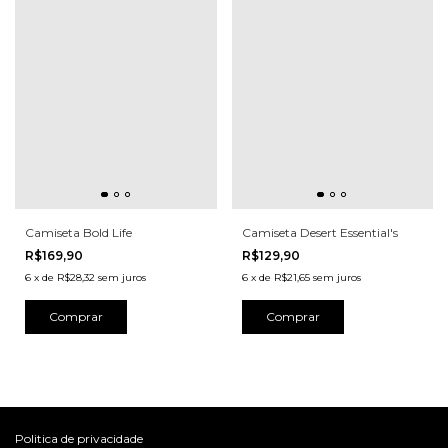
Camiseta Bold Life
Camiseta Desert Essential's
R$169,90
R$129,90
6
x
de
R$28,32
sem juros
6
x
de
R$21,65
sem juros
Comprar
Comprar
Politica de privacidade