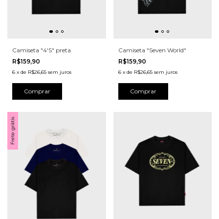
Camiseta "4'S" preta
Camiseta "Seven World"
R$159,90
R$159,90
6
x
de
R$26,65
sem juros
6
x
de
R$26,65
sem juros
Comprar
Comprar
Frete grátis